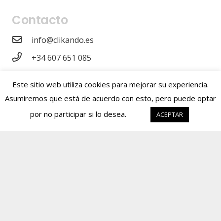
Contacto
info@clikando.es
+34 607 651 085
Calle del Pilar 15, Puerta 8
Este sitio web utiliza cookies para mejorar su experiencia.
Alalpardo. 28130. Comunidad de Madrid.
Asumiremos que está de acuerdo con esto, pero puede optar
por no participar si lo desea.
ACEPTAR